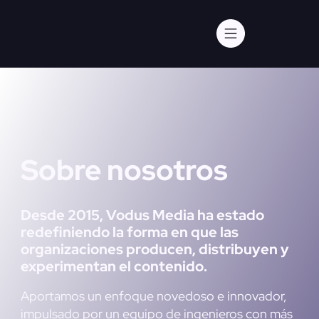
Sobre nosotros
Desde 2015, Vodus Media ha estado
redefiniendo la forma en que las
organizaciones producen, distribuyen y
experimentan el contenido.
Aportamos un enfoque novedoso e innovador,
impulsado por un equipo de ingenieros con más