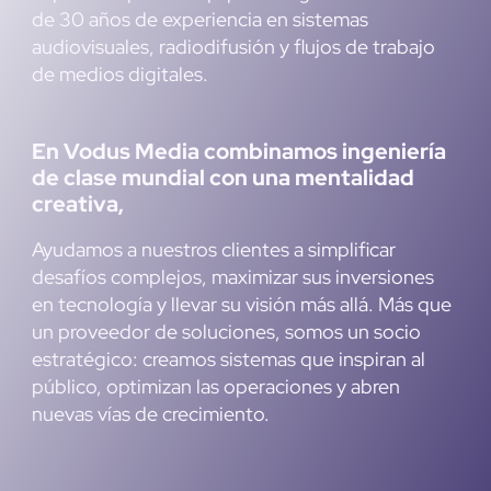
de 30 años de experiencia en sistemas
audiovisuales, radiodifusión y flujos de trabajo
de medios digitales.
En Vodus Media combinamos ingeniería
de clase mundial con una mentalidad
creativa,
Ayudamos a nuestros clientes a simplificar
desafíos complejos, maximizar sus inversiones
en tecnología y llevar su visión más allá. Más que
un proveedor de soluciones, somos un socio
estratégico: creamos sistemas que inspiran al
público, optimizan las operaciones y abren
nuevas vías de crecimiento.