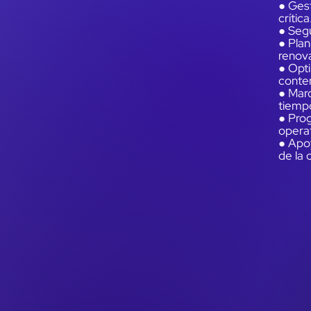
● Gest
crítica
● Segu
● Plan
renova
● Opti
conte
● Marc
tiempo
● Pro
operat
● Apoy
de la 