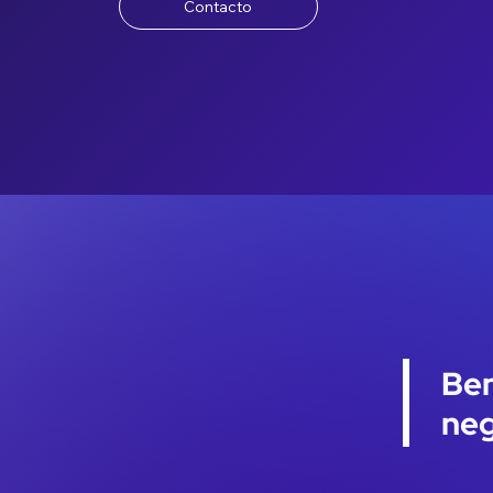
Contacto
Ben
neg