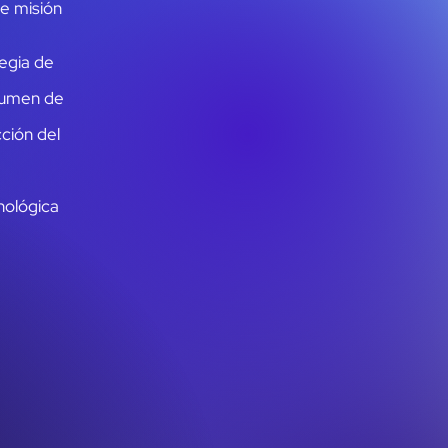
de misión
tegia de
olumen de
ción del
nológica