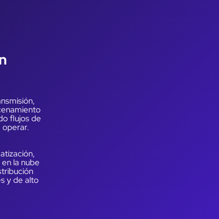
n
ansmisión,
acenamiento
do flujos de
e operar.
tización,
en la nube
stribución
s y de alto