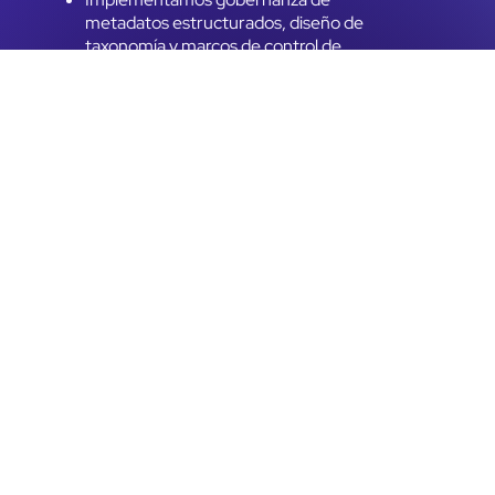
metadatos estructurados, diseño de
taxonomía y marcos de control de
versiones. ​
Establecemos métricas de rendimiento
medibles y estrategias de optimización
continua.
RESERVADOS TODOS LOS